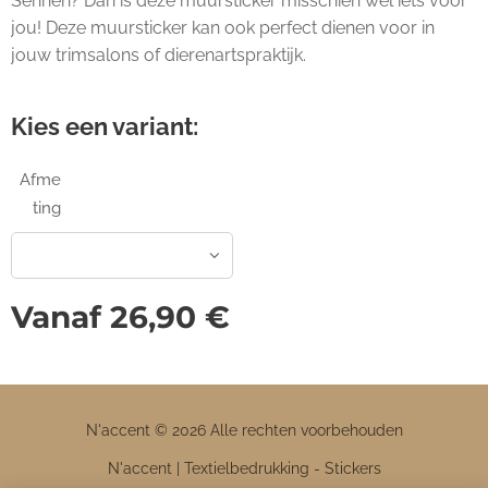
Sennen? Dan is deze muursticker misschien wel iets voor
jou! Deze muursticker kan ook perfect dienen voor in
jouw trimsalons of dierenartspraktijk.
Kies een variant:
Afme
ting
Vanaf
26,90
€
N'accent © 2026 Alle rechten voorbehouden
N'accent | Textielbedrukking - Stickers